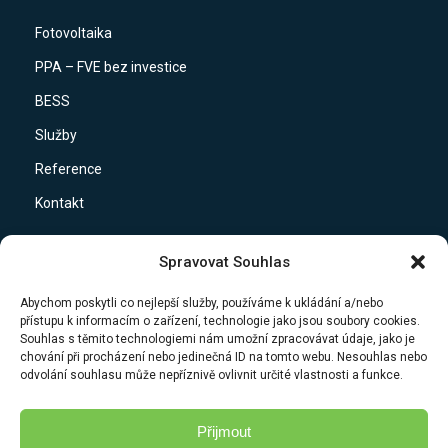
Fotovoltaika
PPA – FVE bez investice
BESS
Služby
Reference
Kontakt
Spravovat Souhlas
Sociální sítě
Abychom poskytli co nejlepší služby, používáme k ukládání a/nebo
přístupu k informacím o zařízení, technologie jako jsou soubory cookies.
Facebook
Souhlas s těmito technologiemi nám umožní zpracovávat údaje, jako je
Youtube
chování při procházení nebo jedinečná ID na tomto webu. Nesouhlas nebo
odvolání souhlasu může nepříznivě ovlivnit určité vlastnosti a funkce.
Přijmout
Ostatní