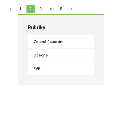
«
1
2
3
4
5
»
Rubriky
Zelená úsporám
Obecné
FVE