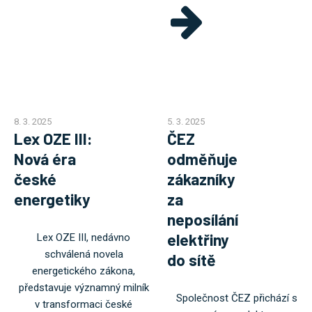
8. 3. 2025
5. 3. 2025
Lex OZE III:
ČEZ
Nová éra
odměňuje
české
zákazníky
energetiky
za
neposílání
elektřiny
Lex OZE III, nedávno
schválená novela
do sítě
energetického zákona,
představuje významný milník
Společnost ČEZ přichází s
v transformaci české