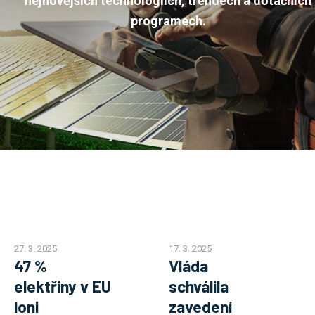
nejnovějších technologiích, trendech a dotačních
programech.
27. 3. 2025
17. 3. 2025
47 %
Vláda
elektřiny v EU
schválila
loni
zavedení