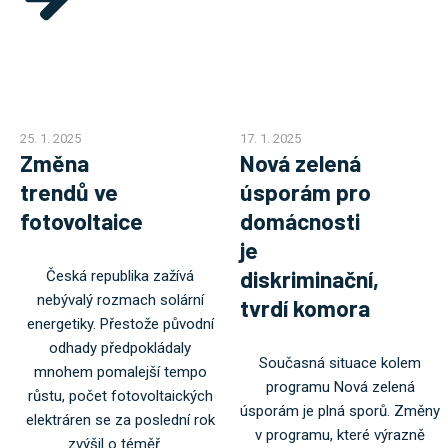
25. 1. 2025
17. 1. 2025
Změna
Nová zelená
trendů ve
úsporám pro
fotovoltaice
domácnosti
je
diskriminační,
Česká republika zažívá
nebývalý rozmach solární
tvrdí komora
energetiky. Přestože původní
odhady předpokládaly
Současná situace kolem
mnohem pomalejší tempo
programu Nová zelená
růstu, počet fotovoltaických
úsporám je plná sporů. Změny
elektráren se za poslední rok
v programu, které výrazně
zvýšil o téměř ...