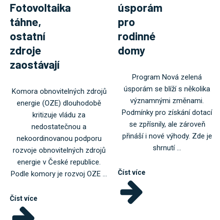
Fotovoltaika
úsporám
táhne,
pro
ostatní
rodinné
zdroje
domy
zaostávají
Program Nová zelená
úsporám se blíží s několika
Komora obnovitelných zdrojů
významnými změnami.
energie (OZE) dlouhodobě
Podmínky pro získání dotací
kritizuje vládu za
se zpřísnily, ale zároveň
nedostatečnou a
přináší i nové výhody. Zde je
nekoordinovanou podporu
shrnutí ...
rozvoje obnovitelných zdrojů
energie v České republice.
Číst více
Podle komory je rozvoj OZE ...
Číst více