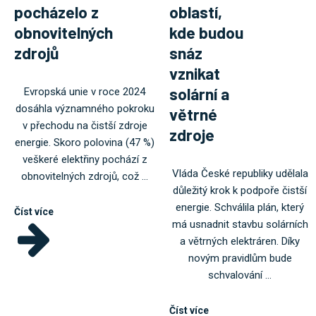
pocházelo z
oblastí,
obnovitelných
kde budou
zdrojů
snáz
vznikat
solární a
Evropská unie v roce 2024
dosáhla významného pokroku
větrné
v přechodu na čistší zdroje
zdroje
energie. Skoro polovina (47 %)
veškeré elektřiny pochází z
Vláda České republiky udělala
obnovitelných zdrojů, což ...
důležitý krok k podpoře čistší
energie. Schválila plán, který
Číst více
má usnadnit stavbu solárních
a větrných elektráren. Díky
novým pravidlům bude
schvalování ...
Číst více