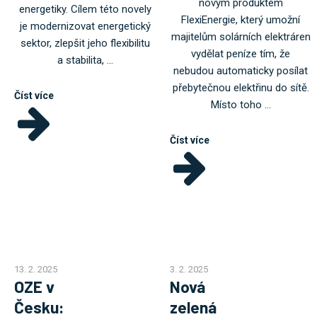
novým produktem
energetiky. Cílem této novely
FlexiEnergie, který umožní
je modernizovat energetický
majitelům solárních elektráren
sektor, zlepšit jeho flexibilitu
vydělat peníze tím, že
a stabilita, ...
nebudou automaticky posílat
přebytečnou elektřinu do sítě.
Číst více
Místo toho ...
Číst více
13. 2. 2025
3. 2. 2025
OZE v
Nová
Česku:
zelená