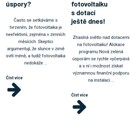
úspory?
fotovoltaiku
s dotací
ještě dnes!
Často se setkáváme s
tvrzením, že fotovoltaika je
neefektivní, zejména v zimních
Zhasíná světlo nad dotacemi
měsících. Skeptici
na fotovoltaiku! Alokace
argumentují, že slunce v zimě
programu Nová zelená
svítí méně, a tudíž fotovoltaika
úsporám se rychle vyčerpává
nedokáže ...
a s ní i možnost získat
významnou finanční podporu
Číst více
na instalaci ...
Číst více