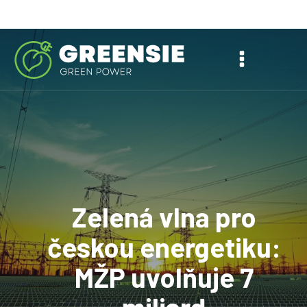
Máme 98% úspěšnost
u dotací z NRB.
Zelená vlna pro
českou energetiku:
MŽP uvolňuje 7