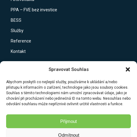
PPA – FVE bez investice
BESS
Služby
Reference
Kontakt
Spravovat Souhlas
Sociální sítě
Abychom poskytli co nejlepší služby, používáme k ukládání a/nebo
přístupu k informacím o zařízení, technologie jako jsou soubory cookies.
Facebook
Souhlas s těmito technologiemi nám umožní zpracovávat údaje, jako je
Youtube
chování při procházení nebo jedinečná ID na tomto webu. Nesouhlas nebo
odvolání souhlasu může nepříznivě ovlivnit určité vlastnosti a funkce.
Přijmout
Ostatní
Odmítnout