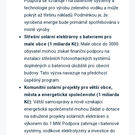
Podpora se vztahuje i na bateriové systémy a
technologie pro výrobu zeleného vodíku a může
pokrýt až třetinu nákladů. Podmínkou je, že
vyrobená energie bude primárně spotřebována v
místě výroby.
Střešní solární elektrárny s bateriemi pro
malé obce (1 miliarda Kč):
Malé obce do 3000
obyvatel mohou získat finanční podporu na
instalaci střešních fotovoltaických systémů
doplněných o bateriová úložiště pro obecní
budovy. Tato výzva navazuje na předchozí
úspěšný program.
Komunitní solární projekty pro větší obce,
města a energetická společenství (1 miliarda
Kč):
Větší samosprávy a nově vznikající
energetická společenství mohou žádat o dotace
na sdružené projekty solárních elektráren s
výkonem do 1 MW. Podpora zahrnuje i bateriové
systémy, vodíkové elektrolyzéry a investice do